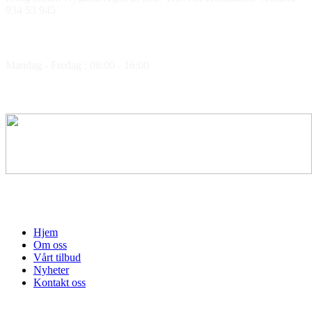
934 53 945
Åpningstider
Mandag - Fredag : 08:00 - 16:00
Medlem av
Hjem
Om oss
Vårt tilbud
Nyheter
Kontakt oss