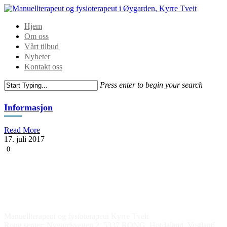
Hjem
Om oss
Vårt tilbud
Nyheter
Kontakt oss
Press enter to begin your search
Informasjon
Read More
17. juli 2017
0
Kontakt oss
Manuellterapeut og fysioterapeut Kyrre Tveit
Rong senter: Nygardsvegen 2, 5337 RONG, Hordaland, Vestland