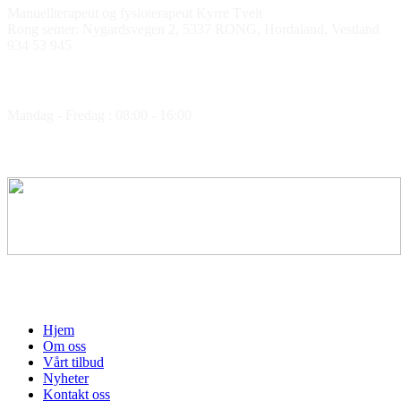
Manuellterapeut og fysioterapeut Kyrre Tveit
Rong senter: Nygardsvegen 2, 5337 RONG, Hordaland, Vestland
934 53 945
Åpningstider
Mandag - Fredag : 08:00 - 16:00
Medlem av
Hjem
Om oss
Vårt tilbud
Nyheter
Kontakt oss