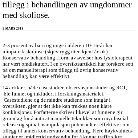
tillegg i behandlingen av ungdommer
med skoliose.
5 MARS 2019
2-3 prosent av barn og unge i alderen 10-16-år har
idiopatisk skoliose (skjev rygg uten kjent årsak).
Konservativ behandling i form av øvelser hos fysioterapeut
har vært omdiskutert. I en oversiktsartikkel har forskere sett
på om manuellterapi som tillegg til øvrig konservativ
behandling, kan være effektivt.
14 artikler, både casestudier, observasjonsstuder og RCT,
ble funnet og inkludert i forskningsmaterialet.
Casestudiene og de mindre studiene som inngår i
oversikten, gjør at det ikke kan trekkes noen klare
konklusjoner. Forfatterne skriver likevel at funnene gir
grunnlag for å anta at manuelle teknikker som myofascial
release og spinal manipulasjon potensielt er effektive som
tillegg til annen konservativ behandling. Flere høykvalitets-
studier er imidlertid nødvendig for å kunne treffe sikre