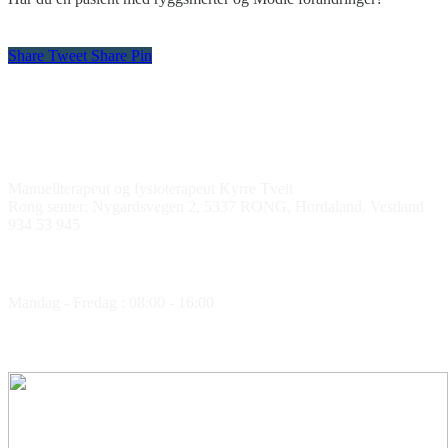
Share
Tweet
Share
Pin
Kontakt oss
Manuellterapeut og fysioterapeut Kyrre Tveit
Rong senter: Nygardsvegen 2, 5337 RONG, Hordaland, Vestland
934 53 945
Åpningstider
Mandag - Fredag : 08:00 - 16:00
Medlem av