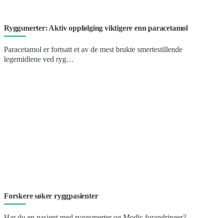
Ryggsmerter: Aktiv oppfølging viktigere enn paracetamol
Paracetamol er fortsatt et av de mest brukte smertestillende
legemidlene ved ryg…
Forskere søker ryggpasienter
Har du en pasient med ryggsmerter og Modic forandringer?