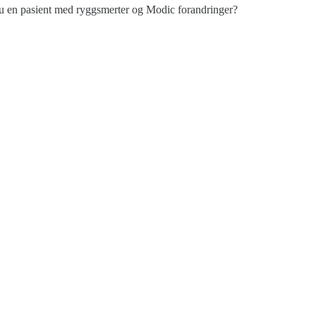
u en pasient med ryggsmerter og Modic forandringer?
takt oss