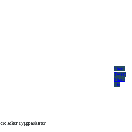
Share
Tweet
Share
Pin
ere søker ryggpasienter