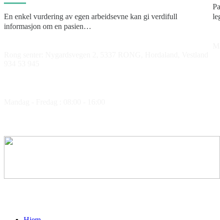
Pa
En enkel vurdering av egen arbeidsevne kan gi verdifull
le
informasjon om en pasien…
Ma
Rong senter: Nygardsvegen 2, 5337 RONG, Hordaland, Vestland
934 53 945
Åpningstider
Mandag - Fredag : 08:00 - 16:00
Medlem av
Hjem