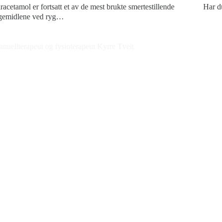
racetamol er fortsatt et av de mest brukte smertestillende
Har d
gemidlene ved ryg…
Kon
nuellterapeut og fysioterapeut Kyrre Tveit