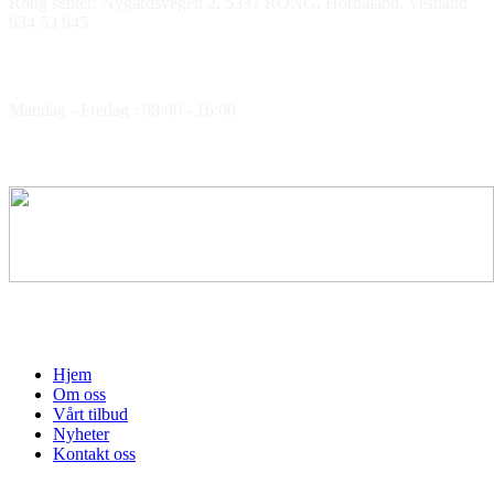
Rong senter: Nygardsvegen 2, 5337 RONG, Hordaland, Vestland
934 53 945
Åpningstider
Mandag - Fredag : 08:00 - 16:00
Medlem av
Hjem
Om oss
Vårt tilbud
Nyheter
Kontakt oss